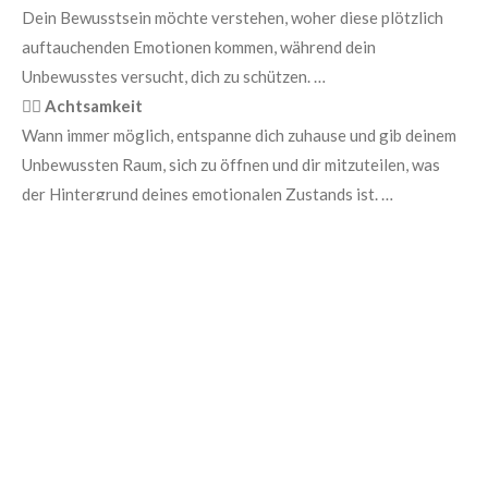
Dein Bewusstsein möchte verstehen, woher diese plötzlich
auftauchenden Emotionen kommen, während dein
Unbewusstes versucht, dich zu schützen. …
🧘‍♀️
Achtsamkeit
Wann immer möglich, entspanne dich zuhause und gib deinem
Unbewussten Raum, sich zu öffnen und dir mitzuteilen, was
der Hintergrund deines emotionalen Zustands ist. …
Im Coaching unterstütze ich dich dabei, diese Prozesse in
deinem Tempo und in einem geschützten Rahmen zu
durchlaufen. -
Möchtest du mehr erfahren?
Vereinbare ein kostenloses Kennenlerngespräch!
© 2025 - 2026 Emotions-Shift