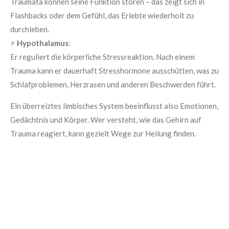
Traumata können seine Funktion stören – das zeigt sich in
Flashbacks oder dem Gefühl, das Erlebte wiederholt zu
durchleben.
⚡
Hypothalamus
:
Er reguliert die körperliche Stressreaktion. Nach einem
Trauma kann er dauerhaft Stresshormone ausschütten, was zu
Schlafproblemen, Herzrasen und anderen Beschwerden führt.
Ein überreiztes limbisches System beeinflusst also Emotionen,
Gedächtnis und Körper. Wer versteht, wie das Gehirn auf
Trauma reagiert, kann gezielt Wege zur Heilung finden.
Finde heraus, wie du mit gezielter Begleitung emotionale
Balance erreichen kannst – starte mit einem kostenlosen
Kennenlerngespräch.
Buche ein kostenloses Kennenlerngespräch!