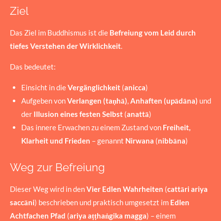
Ziel
Das Ziel im Buddhismus ist die
Befreiung vom Leid durch
tiefes Verstehen der Wirklichkeit
.
Das bedeutet:
Einsicht in die
Vergänglichkeit
(
anicca
)
Aufgeben von
Verlangen
(taṇhā)
,
Anhaften (upādāna)
und
der
Illusion eines festen Selbst
(
anattā
)
Das innere Erwachen zu einem Zustand von
Freiheit,
Klarheit und Frieden
– genannt
Nirwana
(
nibbāna
)
Weg zur Befreiung
Dieser Weg wird in den
Vier Edlen Wahrheiten
(
cattāri ariya
saccāni
) beschrieben und praktisch umgesetzt im
Edlen
Achtfachen Pfad
(
ariya aṭṭhaṅgika magga
) – einem