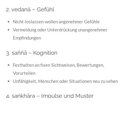
2. vedanā – Gefühl
Nicht-loslassen-wollen angenehmer Gefühle
Vermeidung oder Unterdrückung unangenehmer
Empfindungen
3. saññā – Kognition
Festhalten an fixen Sichtweisen, Bewertungen,
Vorurteilen
Unfähigkeit, Menschen oder Situationen neu zu sehen
4. saṅkhāra – Impulse und Muster
Reaktionen wie Selbstschutz oder Schuldzuweisung laufen
automatisch ab
Alte Rollen und Selbstbilder verhindern Veränderung