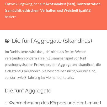
Entwicklungsweg, der auf
Achtsamkeit (sati)
,
Konzentration
(samādhi)
,
ethischem Verhalten
und
Weisheit (paññā)
basiert.
🧩
Die fünf Aggregate (Skandhas)
Im Buddhismus wird das „Ich“ nicht als festes Wesen
verstanden, sondern als ein Zusammenspiel von fünf
psychophysischen Prozessen, den Aggregaten (skandhas), die
sich ständig verändern. Sie beschreiben nicht, wer wir sind,
sondern wie Erfahrung im Moment entsteht.
Die fünf Aggregate
1. Wahrnehmung des Körpers und der Umwelt