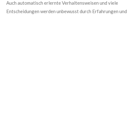
Auch automatisch erlernte Verhaltensweisen und viele
Entscheidungen werden unbewusst durch Erfahrungen und
Prägungen beeinflusst.
🧬
Neurowissenschaftliche Perspektive
Neurowissenschaften zeigen: Ein Großteil unserer geistigen
Aktivität läuft unbewusst ab – oft, bevor wir etwas bewusst
wahrnehmen.
Je mehr wir über das Unbewusste wissen, desto besser
können wir uns selbst und andere verstehen.
© 2025 - 2026 Emotions-Shift