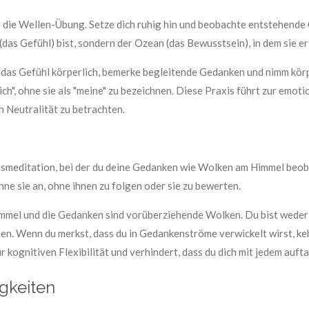
 die Wellen-Übung. Setze dich ruhig hin und beobachte entstehende
(das Gefühl) bist, sondern der Ozean (das Bewusstsein), in dem sie er
 das Gefühl körperlich, bemerke begleitende Gedanken und nimm kör
sich", ohne sie als "meine" zu bezeichnen. Diese Praxis führt zur emot
n Neutralität zu betrachten.
smeditation, bei der du deine Gedanken wie Wolken am Himmel beobac
e sie an, ohne ihnen zu folgen oder sie zu bewerten.
 Himmel und die Gedanken sind vorüberziehende Wolken. Du bist weder
hen. Wenn du merkst, dass du in Gedankenströme verwickelt wirst, k
r kognitiven Flexibilität und verhindert, dass du dich mit jedem auf
igkeiten