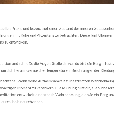
rituellen Praxis und bezeichnet einen Zustand der inneren Gelassenhe
ungen mit Ruhe und Akzeptanz zu betrachten. Diese fünf Übungen h
s zu entwickeln.
sition und schließe die Augen. Stelle dir vor, du bist ein Berg – fest
m dich herum: Geräusche, Temperaturen, Berührungen der Kleidung
Beobachtens: Wenn deine Aufmerksamkeit zu bestimmten Wahrnehmung
genwärtigen Moment zu verankern. Diese Übung hilft dir, alle Sinne
ditation entwickelt eine stabile Wahrnehmung, die wie ein Berg unv
urch ihn hindurchziehen.