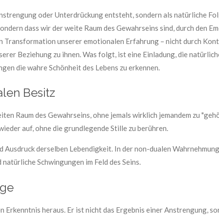
nstrengung oder Unterdrückung entsteht, sondern als natürliche Folg
sondern dass wir der weite Raum des Gewahrseins sind, durch den E
en Transformation unserer emotionalen Erfahrung – nicht durch Kont
rer Beziehung zu ihnen. Was folgt, ist eine Einladung, die natürli
ungen die wahre Schönheit des Lebens zu erkennen.
len Besitz
ten Raum des Gewahrseins, ohne jemals wirklich jemandem zu "gehör
wieder auf, ohne die grundlegende Stille zu berühren.
nd Ausdruck derselben Lebendigkeit. In der non-dualen Wahrnehmu
d natürliche Schwingungen im Feld des Seins.
lge
 Erkenntnis heraus. Er ist nicht das Ergebnis einer Anstrengung, s