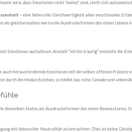
rkannt wird, dass Emotionen nicht "meine" sind, stellt sich automatisc
assenheit
– eine liebevolle Gleichwertigkeit allen emotionalen Erfa
en als gleichermaßen wertvolle Ausdrucksformen des einen Lebens b
mit Emotionen aufzulösen. Anstatt "ich bin traurig" entsteht die Erk
ls auch herausfordernde Emotionen mit derselben offenen Präsenz
in durch ihn hindurchziehen, so bleibt das reine Gewahrsein unberü
efühle
hle denselben Status als Ausdrucksformen des einen Bewusstseins. Es
ng mit liebevoller Neutralität zu betrachten. Dies ist keine Gleichg